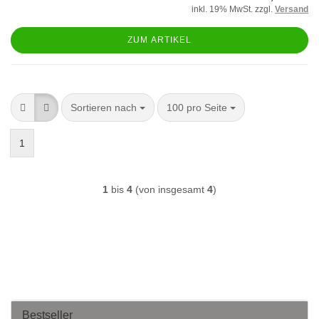
inkl. 19% MwSt. zzgl.
Versand
ZUM ARTIKEL
Sortieren nach
pro Seite
Sortieren nach
100 pro Seite
1
1
bis
4
(von insgesamt
4
)
Bestseller