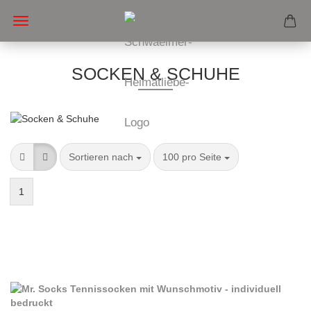
SOCKEN & SCHUHE
Sortieren nach
pro Seite
Sortieren nach
100 pro Seite
1