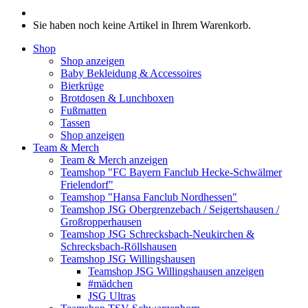
Sie haben noch keine Artikel in Ihrem Warenkorb.
Shop
Shop anzeigen
Baby Bekleidung & Accessoires
Bierkrüge
Brotdosen & Lunchboxen
Fußmatten
Tassen
Shop anzeigen
Team & Merch
Team & Merch anzeigen
Teamshop "FC Bayern Fanclub Hecke-Schwälmer
Frielendorf"
Teamshop "Hansa Fanclub Nordhessen"
Teamshop JSG Obergrenzebach / Seigertshausen /
Großropperhausen
Teamshop JSG Schrecksbach-Neukirchen &
Schrecksbach-Röllshausen
Teamshop JSG Willingshausen
Teamshop JSG Willingshausen anzeigen
#mädchen
JSG Ultras