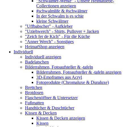
"Schwälmer-Werke" - Unsere Heimatliebe-
Collectionen anzeigen
#schwalmlife & #schwälmer
In der Schwalm is es schie
kleine Schwälmer
"Uffbabscher" - Aufkleber
"Uziehwerch" - Shirts, Pullover + Jacken
"Zeich fer de Kich" - Für die Küche
"Anner Werch" - Sonstiges
HeimatShop anzeigen
Individuell
Individuell anzeigen
Badelatschen
Bilderrahmen, Fotoaufsteller & -tafeln
Bilderrahmen, Fotoaufsteller & -tafeln anzeigen
3D-Emoframes aus Acryl
Fotoprodukte (Chromaluxe & Duraluxe)
Brettchen
Brotdosen
Flaschenöffner & Untersetzer
Fußmatten
Handtücher & Duschtücher
Kissen & Decken
Kissen & Decken anzeigen
Kissen