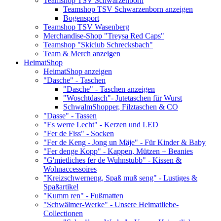
Teamshop TSV Schwarzenborn
Teamshop TSV Schwarzenborn anzeigen
Bogensport
Teamshop TSV Wasenberg
Merchandise-Shop "Treysa Red Caps"
Teamshop "Skiclub Schrecksbach"
Team & Merch anzeigen
HeimatShop
HeimatShop anzeigen
"Dasche" - Taschen
"Dasche" - Taschen anzeigen
"Woschtdasch"- Jutetaschen für Wurst
SchwalmShopper, Filztaschen & CO
"Dasse" - Tassen
"Es werre Lecht" - Kerzen und LED
"Fer de Fiss" - Socken
"Fer de Keng - Jong un Mäje" - Für Kinder & Baby
"Fer denge Kopp" - Kappen, Mützen + Beanies
"G'mietliches fer de Wuhnstubb" - Kissen &
Wohnaccessoires
"Kreizschwerneng, Spaß muß seng" - Lustiges &
Spaßartikel
"Kumm ren" - Fußmatten
"Schwälmer-Werke" - Unsere Heimatliebe-
Collectionen