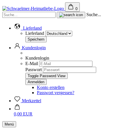
0
Suche...
Lieferland
Lieferland
Kundenlogin
Kundenlogin
E-Mail
Passwort
Toggle Password View
Konto erstellen
Passwort vergessen?
Merkzettel
0,00 EUR
Menü