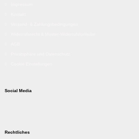
Impressum
Kontakt
Versand- & Zahlungsbedingungen
Widerrufsrecht & Muster-Widerrufsformular
AGB
Privatsphäre und Datenschutz
Cookie Einstellungen
Social Media
Rechtliches